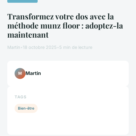
Transformez votre dos avec la
méthode munz floor : adoptez-la
maintenant
Martin
•
18 octobre 2025
•
5 min de lecture
Martin
M
TAGS
Bien-être